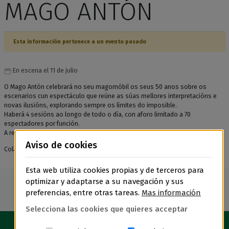
MAGO ANTÓN
Esta información pertenece a un evento pasado
En escena el 11 de julio
O Mago Antón celebrará no seu magomóbil os seus 50 anos sobre os
escenarios cun espectáculo que reúne as súas mellores interpretacións e
novas ilusións, explorando sempre os límites do imposible.
Haberá 4 sesións ao longo de todo o día, con aforo limitado a 70
espectadores por función.
A recollida das entradas poderá facerse en
https:/billeteira.carballo.gal
.
Aviso de cookies
Colabora: Deputación da Coruña
Esta web utiliza cookies propias y de terceros para
optimizar y adaptarse a su navegación y sus
preferencias, entre otras tareas.
Mas información
Selecciona las cookies que quieres acceptar